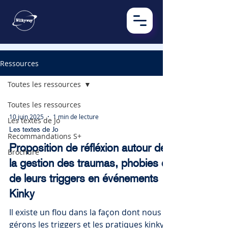
Ressources
Toutes les ressources
Toutes les ressources
10 juin 2025
1 min de lecture
Les textes de Jo
Les textes de Jo
Recommandations S+
Proposition de réfléxion autour de
Brochure
la gestion des traumas, phobies et
de leurs triggers en événements
Kinky
Il existe un flou dans la façon dont nous
gérons les triggers et les pratiques kinky