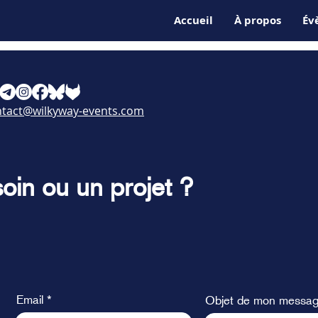
Accueil
À propos
Év
ntact@wilkyway-events.com
oin ou un projet ?
Email
Objet de mon messa