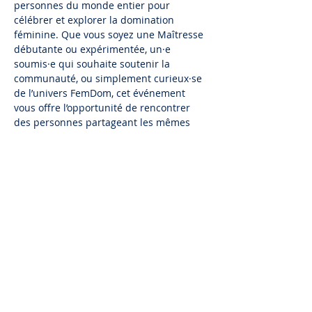
personnes du monde entier pour 
célébrer et explorer la domination 
féminine. Que vous soyez une Maîtresse 
débutante ou expérimentée, un·e 
soumis·e qui souhaite soutenir la 
communauté, ou simplement curieux·se 
de l’univers FemDom, cet événement 
vous offre l’opportunité de rencontrer 
des personnes partageant les mêmes 
valeurs.
Infos et Billeterie : 
https://francefemdom.com/
Partager cet événement