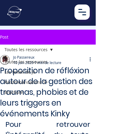
Post
Toutes les ressources
Jo Passereux
Toutes les ressources
10 juin 2025
1 min de lecture
Proposition de réfléxion
Les textes de Jo
autour de la gestion des
Recommandations S+
traumas, phobies et de
Brochure
leurs triggers en
événements Kinky
Pour retrouver 